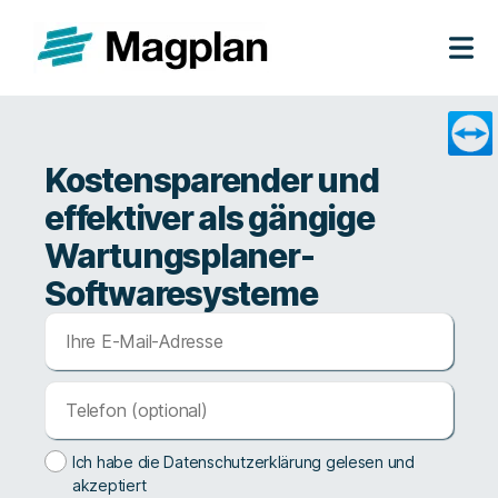
Z
u
m
Kostensparender und
I
n
effektiver als gängige
h
a
Wartungsplaner-
l
Softwaresysteme
t
s
p
r
i
n
g
e
Ich habe die Datenschutzerklärung gelesen und
n
akzeptiert