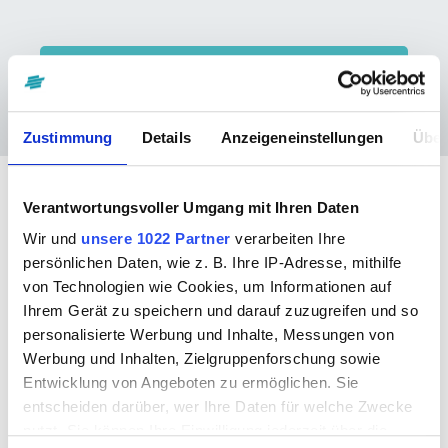
Beratung anfragen
Zustimmung
Details
Anzeigeneinstellungen
Über
Verantwortungsvoller Umgang mit Ihren Daten
Wir und
unsere 1022 Partner
verarbeiten Ihre
Preise/Demo
persönlichen Daten, wie z. B. Ihre IP-Adresse, mithilfe
Magplan arbeitet mit sogenannten „floating
von Technologien wie Cookies, um Informationen auf
Ihrem Gerät zu speichern und darauf zuzugreifen und so
Lizenzen“ d.h. Sie können beliebig viele
personalisierte Werbung und Inhalte, Messungen von
Arbeitsplätze mit Magplan ausstatten.
Werbung und Inhalten, Zielgruppenforschung sowie
Ein überzeugender Vorteil gegenüber anderen
Entwicklung von Angeboten zu ermöglichen. Sie
Wartungs- und Instandhaltungssystemen, denn
entscheiden darüber, wer Ihre Daten für welche Zwecke
Sie setzen Magplan arbeitsplatzübergreifend und
nutzt. Sie können Ihre Einwilligung jederzeit über die